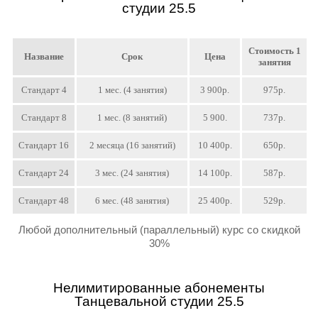
студии 25.5
Стоимость 1
Название
Срок
Цена
занятия
Стандарт 4
1 мес. (4 занятия)
3 900р.
975р.
Стандарт 8
1 мес. (8 занятий)
5 900.
737р.
Стандарт 16
2 месяца (16 занятий)
10 400р.
650р.
Стандарт 24
3 мес. (24 занятия)
14 100р.
587р.
Стандарт 48
6 мес. (48 занятия)
25 400р.
529р.
Любой дополнительный (параллельный) курс со скидкой
30%
Нелимитированные абонементы
Танцевальной студии 25.5