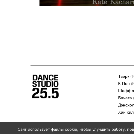
Тверк
(T
К-Поп
(
Шафф
Бачата
Дэнсхо
Хай хи
Cайт использует файлы cookie, чтобы улучшить работу, по
+7 921 