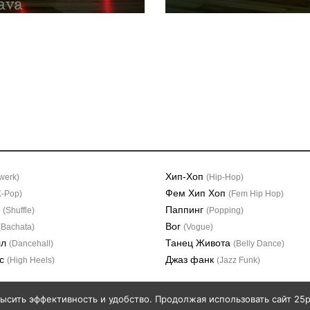
Хип-Хоп
werk)
(Hip-Hop)
Фем Хип Хоп
K-Pop)
(Fem Hip Hop)
л
Паппинг
(Shuffle)
(Popping)
Вог
(Bachata)
(Vogue)
лл
Танец Живота
(Dancehall)
(Belly Dance)
лс
Джаз фанк
(High Heels)
(Jazz Funk)
высить эффективность и удобство. Продолжая использовать сайт 25po
320 55 11
ТК Гулливер, Торфяная дорога,